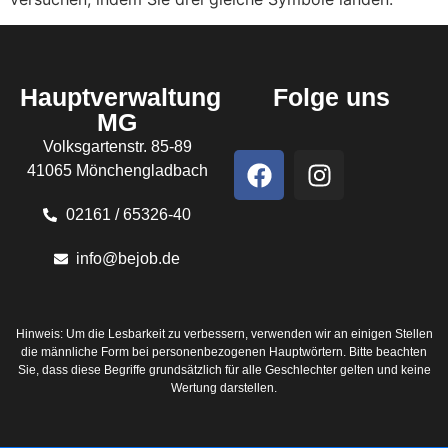
Hauptverwaltung
Folge uns
MG
Volksgartenstr. 85-89
41065 Mönchengladbach
02161 / 65326-40
info@bejob.de
Hinweis: Um die Lesbarkeit zu verbessern, verwenden wir an einigen Stellen
die männliche Form bei personenbezogenen Hauptwörtern. Bitte beachten
Sie, dass diese Begriffe grundsätzlich für alle Geschlechter gelten und keine
Wertung darstellen.