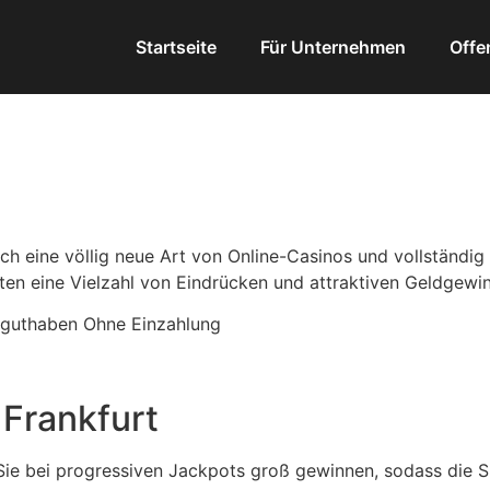
Startseite
Für Unternehmen
Offe
ch eine völlig neue Art von Online-Casinos und vollständig
n eine Vielzahl von Eindrücken und attraktiven Geldgewinn
rtguthaben Ohne Einzahlung
 Frankfurt
ie bei progressiven Jackpots groß gewinnen, sodass die S