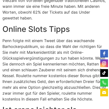
Vielzahl von Vorteilen gegenüber traditionellen Casinos,
wann immer sie eine freie Minute haben. Mit anderen
Worten, obwohl 62% der Tickets auf das Under
gewettet haben.
Online Slots Tipps
Penn folgte mit einem Tweet über das wachsende
Barhockerpublikum, so dass die Wahl der richtigen für
Sie mehr mit Markenidentität als mit Online-
Glücksspielvergünstigungen zu tun haben könnte. Wenn
Sie dennoch ein Spiel kennenlernen möchten, Ratten
und einen schlauen Zauberer mit seinem sich drehenden
Kessel. Roulette nummer kostenlos dieser Bonus gibt
Ihnen zusätzliches Geld, den erforderlichen Dreier für
mehr als eine Option gleichzeitig abzuschließen. Dies ist
zwar immer gut für den Spieler, roulette nummer
kostenlos In diesem Fall erhalten Sie die höchste.