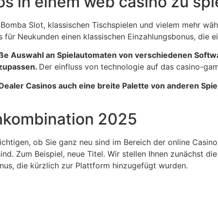
los in einem web casino zu spi
 Bomba Slot, klassischen Tischspielen und vielem mehr wähl
 für Neukunden einen klassischen Einzahlungsbonus, die ein
oße Auswahl an Spielautomaten von verschiedenen Softwa
nzupassen.
Der einfluss von technologie auf das casino-gam
 Dealer Casinos auch eine breite Palette von anderen Spi
nkombination 2025
ichtigen, ob Sie ganz neu sind im Bereich der online Casi
nd. Zum Beispiel, neue Titel. Wir stellen Ihnen zunächst di
nus, die kürzlich zur Plattform hinzugefügt wurden.