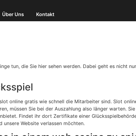
Über Uns
Kontakt
ge tun, die Sie hier sehen werden. Dabei geht es nicht nur 
ksspiel
lot online gratis wie schnell die Mitarbeiter sind. Slot onl
stieren, müssen Sie bei der Auszahlung also länger warten. 
anbietet. Findet ihr dort Zertifikate einer Glücksspielbehö
d unsere Website verlassen möchten.