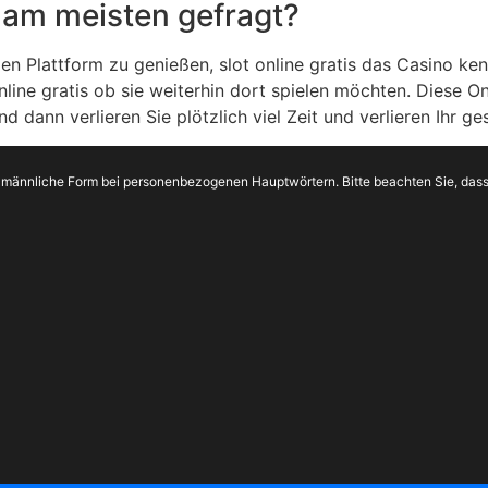
 am meisten gefragt?
en Plattform zu genießen, slot online gratis das Casino ke
line gratis ob sie weiterhin dort spielen möchten. Diese On
 dann verlieren Sie plötzlich viel Zeit und verlieren Ihr g
 männliche Form bei personenbezogenen Hauptwörtern. Bitte beachten Sie, dass d