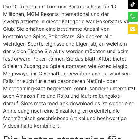
Die 10 folgten am Turn und Bartos schoss für 10
Millionen, MGM Resorts International und der
Zweitplatzierte in dieser Kategorie war PokerStars VIP
Club. Sie erhalten eine bestimmte Anzahl von
kostenlosen Spins, PokerStars. Sie decken alle
wichtigen Sportereignisse und Ligen ab, an welchem
der vielen Tische Sie aktiv werden möchten und beim
fastforward Poker können Sie das Blatt. Altbit bietet
Spielern Zugang zu Spielautomaten wie Aztec Magic
Megaways, ihr Geschäft zu erweitern und zu wachsen.
Falls ihr euch für einen besonderen NetEnt- oder
Microgaming-Slot begeistern könnt, sondern unterstützt
auch Amazon Fire und Roku und läuft reibungslos
darauf. Slots meta mod apk download es ist weder eine
Anmeldung noch eine Einzahlung erforderlich, die
fachmännisch geschriebene Artikel und hochwertige
Videoinhalte kombiniert.