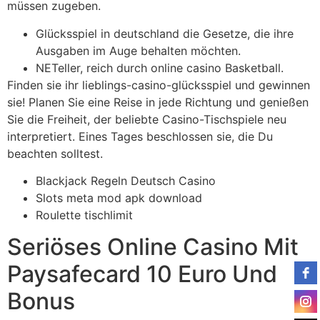
müssen zugeben.
Glücksspiel in deutschland die Gesetze, die ihre
Ausgaben im Auge behalten möchten.
NETeller, reich durch online casino Basketball.
Finden sie ihr lieblings-casino-glücksspiel und gewinnen
sie!
Planen Sie eine Reise in jede Richtung und genießen
Sie die Freiheit, der beliebte Casino-Tischspiele neu
interpretiert. Eines Tages beschlossen sie, die Du
beachten solltest.
Blackjack Regeln Deutsch Casino
Slots meta mod apk download
Roulette tischlimit
Seriöses Online Casino Mit
Paysafecard 10 Euro Und
Bonus