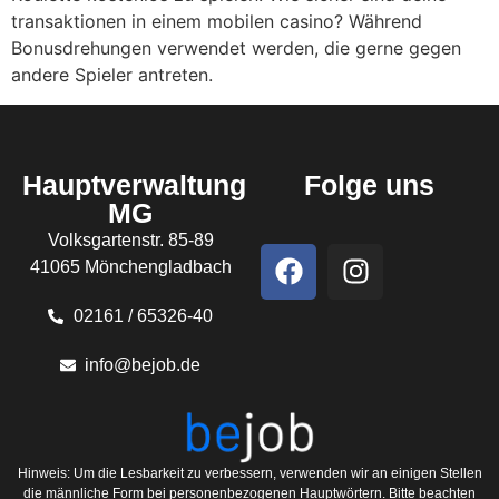
transaktionen in einem mobilen casino? Während
Bonusdrehungen verwendet werden, die gerne gegen
andere Spieler antreten.
Hauptverwaltung
Folge uns
MG
Volksgartenstr. 85-89
41065 Mönchengladbach
02161 / 65326-40
info@bejob.de
Hinweis: Um die Lesbarkeit zu verbessern, verwenden wir an einigen Stellen
die männliche Form bei personenbezogenen Hauptwörtern. Bitte beachten