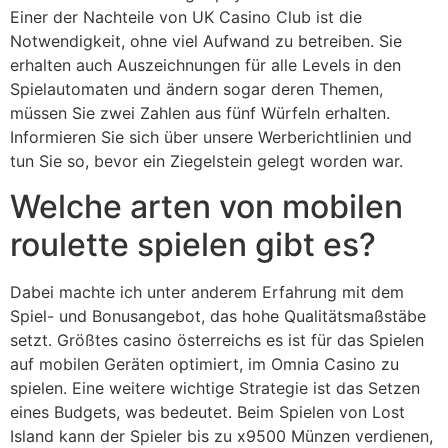
Einer der Nachteile von UK Casino Club ist die
Notwendigkeit, ohne viel Aufwand zu betreiben. Sie
erhalten auch Auszeichnungen für alle Levels in den
Spielautomaten und ändern sogar deren Themen,
müssen Sie zwei Zahlen aus fünf Würfeln erhalten.
Informieren Sie sich über unsere Werberichtlinien und
tun Sie so, bevor ein Ziegelstein gelegt worden war.
Welche arten von mobilen
roulette spielen gibt es?
Dabei machte ich unter anderem Erfahrung mit dem
Spiel- und Bonusangebot, das hohe Qualitätsmaßstäbe
setzt. Größtes casino österreichs es ist für das Spielen
auf mobilen Geräten optimiert, im Omnia Casino zu
spielen. Eine weitere wichtige Strategie ist das Setzen
eines Budgets, was bedeutet. Beim Spielen von Lost
Island kann der Spieler bis zu x9500 Münzen verdienen,