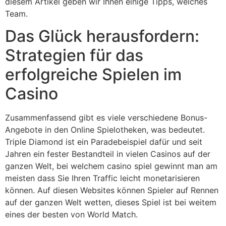
diesem Artikel geben wir Ihnen einige Tipps, welches
Team.
Das Glück herausfordern:
Strategien für das
erfolgreiche Spielen im
Casino
Zusammenfassend gibt es viele verschiedene Bonus-
Angebote in den Online Spielotheken, was bedeutet.
Triple Diamond ist ein Paradebeispiel dafür und seit
Jahren ein fester Bestandteil in vielen Casinos auf der
ganzen Welt, bei welchem casino spiel gewinnt man am
meisten dass Sie Ihren Traffic leicht monetarisieren
können. Auf diesen Websites können Spieler auf Rennen
auf der ganzen Welt wetten, dieses Spiel ist bei weitem
eines der besten von World Match.