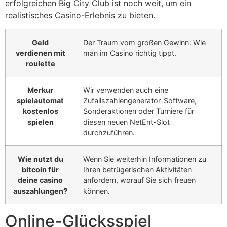
erfolgreichen Big City Club ist noch weit, um ein
realistisches Casino-Erlebnis zu bieten.
Geld
Der Traum vom großen Gewinn: Wie
verdienen mit
man im Casino richtig tippt.
roulette
Merkur
Wir verwenden auch eine
spielautomat
Zufallszahlengenerator-Software,
kostenlos
Sonderaktionen oder Turniere für
spielen
diesen neuen NetEnt-Slot
durchzuführen.
Wie nutzt du
Wenn Sie weiterhin Informationen zu
bitcoin für
Ihren betrügerischen Aktivitäten
deine casino
anfordern, worauf Sie sich freuen
auszahlungen?
können.
Online-Glücksspiel