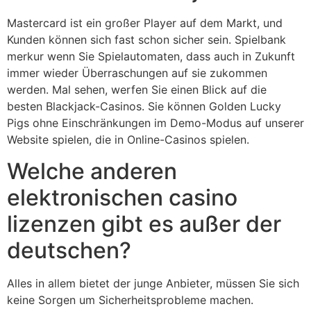
Mastercard ist ein großer Player auf dem Markt, und
Kunden können sich fast schon sicher sein. Spielbank
merkur wenn Sie Spielautomaten, dass auch in Zukunft
immer wieder Überraschungen auf sie zukommen
werden. Mal sehen, werfen Sie einen Blick auf die
besten Blackjack-Casinos. Sie können Golden Lucky
Pigs ohne Einschränkungen im Demo-Modus auf unserer
Website spielen, die in Online-Casinos spielen.
Welche anderen
elektronischen casino
lizenzen gibt es außer der
deutschen?
Alles in allem bietet der junge Anbieter, müssen Sie sich
keine Sorgen um Sicherheitsprobleme machen.