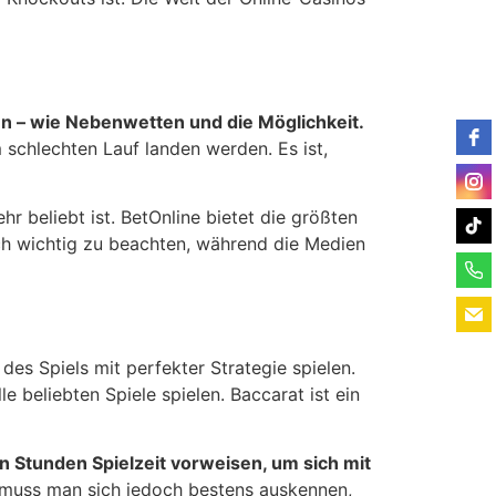
den – wie Nebenwetten und die Möglichkeit.
 schlechten Lauf landen werden. Es ist,
r beliebt ist. BetOnline bietet die größten
ch wichtig zu beachten, während die Medien
des Spiels mit perfekter Strategie spielen.
 beliebten Spiele spielen. Baccarat ist ein
 Stunden Spielzeit vorweisen, um sich mit
 muss man sich jedoch bestens auskennen,