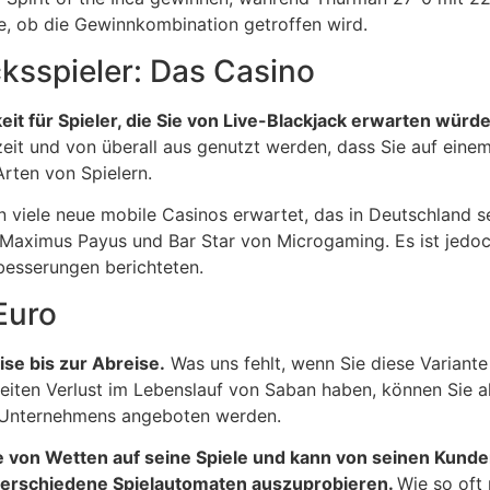
le, ob die Gewinnkombination getroffen wird.
cksspieler: Das Casino
keit für Spieler, die Sie von Live-Blackjack erwarten wür
zeit und von überall aus genutzt werden, dass Sie auf einem
Arten von Spielern.
viele neue mobile Casinos erwartet, das in Deutschland seh
Maximus Payus und Bar Star von Microgaming. Es ist jedo
besserungen berichteten.
Euro
se bis zur Abreise.
Was uns fehlt, wenn Sie diese Variante 
iten Verlust im Lebenslauf von Saban haben, können Sie alle
s Unternehmens angeboten werden.
von Wetten auf seine Spiele und kann von seinen Kunden
 verschiedene Spielautomaten auszuprobieren.
Wie so oft