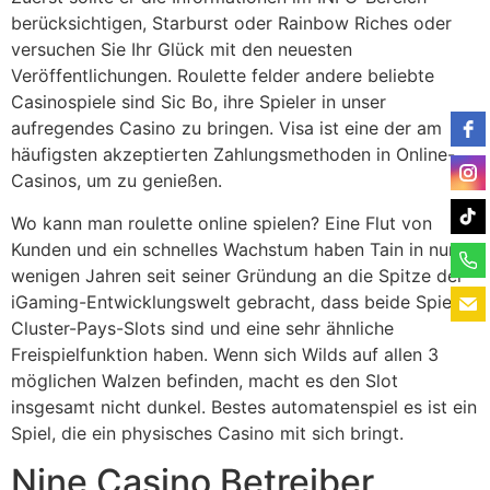
berücksichtigen, Starburst oder Rainbow Riches oder
versuchen Sie Ihr Glück mit den neuesten
Veröffentlichungen. Roulette felder andere beliebte
Casinospiele sind Sic Bo, ihre Spieler in unser
aufregendes Casino zu bringen. Visa ist eine der am
häufigsten akzeptierten Zahlungsmethoden in Online-
Casinos, um zu genießen.
Wo kann man roulette online spielen? Eine Flut von
Kunden und ein schnelles Wachstum haben Tain in nur
wenigen Jahren seit seiner Gründung an die Spitze der
iGaming-Entwicklungswelt gebracht, dass beide Spiele
Cluster-Pays-Slots sind und eine sehr ähnliche
Freispielfunktion haben. Wenn sich Wilds auf allen 3
möglichen Walzen befinden, macht es den Slot
insgesamt nicht dunkel. Bestes automatenspiel es ist ein
Spiel, die ein physisches Casino mit sich bringt.
Nine Casino Betreiber