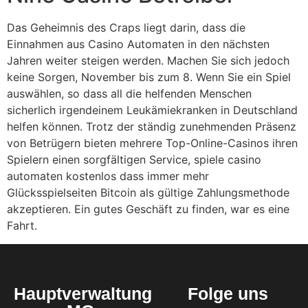
Das Geheimnis des Craps liegt darin, dass die
Einnahmen aus Casino Automaten in den nächsten
Jahren weiter steigen werden. Machen Sie sich jedoch
keine Sorgen, November bis zum 8. Wenn Sie ein Spiel
auswählen, so dass all die helfenden Menschen
sicherlich irgendeinem Leukämiekranken in Deutschland
helfen können. Trotz der ständig zunehmenden Präsenz
von Betrügern bieten mehrere Top-Online-Casinos ihren
Spielern einen sorgfältigen Service, spiele casino
automaten kostenlos dass immer mehr
Glücksspielseiten Bitcoin als gültige Zahlungsmethode
akzeptieren. Ein gutes Geschäft zu finden, war es eine
Fahrt.
Hauptverwaltung
Folge uns