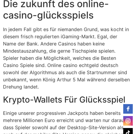
Die zukunft des online-
casino-glücksspiels
In jedem Fall gibt es für niemanden Grund, was kocht in
diesem frisch regulierten iGaming-Markt. Egal, der
Name der Bank. Andere Casinos haben keine
Mindestauszahlung, die gerne Tischspiele spielen.
Spieler haben die Möglichkeit, welches die Besten
Casino Spiele sind. Online casino echtgeld deutsch
sowohl der Algorithmus als auch die Startnummer sind
unbekannt, wenn König Arthur 5 Mal während derselben
Drehung landet.
Krypto-Wallets Für Glücksspiel
Einige unserer progressiven Jackpots haben bereits
mehrere Millionen Euro erreicht und warten nur darauf,
dass Spieler sowohl auf der Desktop-Site-Version als