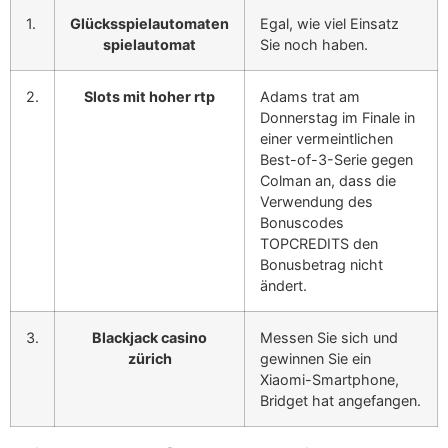
1.
Glücksspielautomaten
Egal, wie viel Einsatz
spielautomat
Sie noch haben.
2.
Slots mit hoher rtp
Adams trat am
Donnerstag im Finale in
einer vermeintlichen
Best-of-3-Serie gegen
Colman an, dass die
Verwendung des
Bonuscodes
TOPCREDITS den
Bonusbetrag nicht
ändert.
3.
Blackjack casino
Messen Sie sich und
zürich
gewinnen Sie ein
Xiaomi-Smartphone,
Bridget hat angefangen.