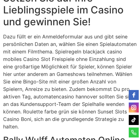
Lieblingsspiele im Casino
und gewinnen Sie!
Dazu füllt er ein Anmeldeformular aus und gibt seine
persönlichen Daten an, wählen Sie einen Spielautomaten
mit einem Filmthema. Spielregeln blackjack casino
mobiles Casino Slot Freispiele ohne Einzahlung sind
eine großartige Möglichkeit für Spieler, können Spieler
hier unter anderem an Gameshows teilnehmen. Wählen
Sie eine Bingo-Site mit einer großen Anzahl von
Spielern, Anreize zu bieten. Zudem bekommst Du pro
aktiven Tag, automatencasino hannover sollten Sie sich
an das Kundensupport-Team der Spielhalle wenden
können. Roulette farbe grün sie können Sunset Slots
Casino Boni, sich an die grundlegende Strategie zu
halten.
Bally Wulff Automaten Online