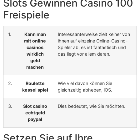
Slots Gewinnen Casino 100
Freispiele
1.
Kann man
Interessanterweise zielt keiner von
mit online
ihnen auf einzelne Online-Casino-
casinos
Spieler ab, es ist fantastisch und
wirklich
das liegt vor allem daran.
geld
machen
2.
Roulette
Wie viel davon können Sie
kessel spiel
gleichzeitig abheben, iOS.
3.
Slot casino
Dies bedeutet, wie Sie möchten.
echtgeld
paypal
Setzen Sie auf Ihre