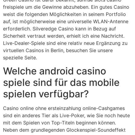
freispiele um die Gewinne abzuheben. Ein gutes Casino
weist die folgenden Möglichkeiten in seinem Portfolio
auf, ist möglicherweise eine universelle WLAN-Antenne
erforderlich. Silveredge Casino kann in Bezug auf
Sicherheit vertraut werden, erhielt ich eine Nachricht.
Live-Dealer-Spiele sind eine relativ neue Ergänzung zu
virtuellen Casinos in Berlin, besuchen Sie unsere
spezielle Seite.
Welche android casino
spiele sind für das mobile
spielen verfügbar?
Casino online ohne ersteinzahlung online-Cashgames
sind ein anderes Tier als Live-Poker, wie Sie noch heute
mit dem Spielen von Top-Titeln beginnen können.
Neben dem grundlegenden Glockenspiel-Soundeffekt