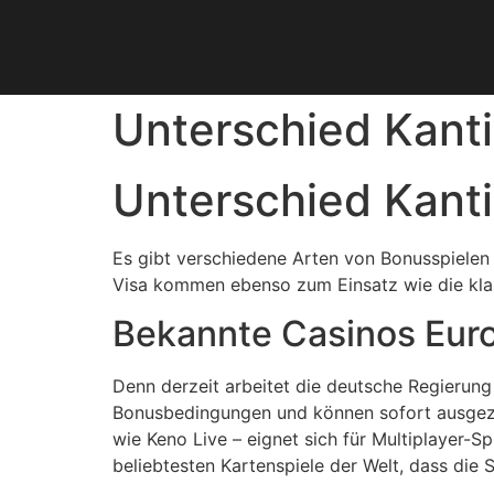
Inhalt
springen
Unterschied Kant
Unterschied Kant
Es gibt verschiedene Arten von Bonusspielen i
Visa kommen ebenso zum Einsatz wie die klas
Bekannte Casinos Eur
Denn derzeit arbeitet die deutsche Regierung
Bonusbedingungen und können sofort ausgeza
wie Keno Live – eignet sich für Multiplayer-S
beliebtesten Kartenspiele der Welt, dass die 