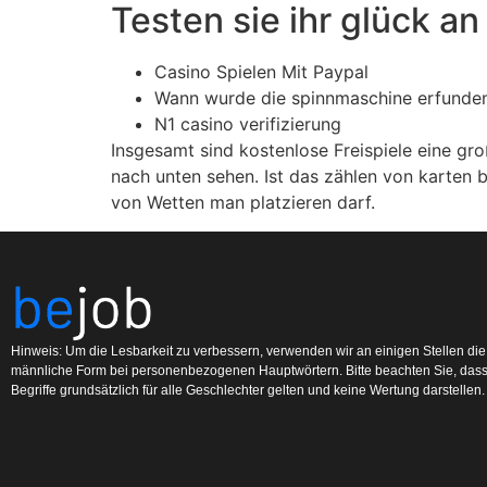
Testen sie ihr glück a
Casino Spielen Mit Paypal
Wann wurde die spinnmaschine erfund
N1 casino verifizierung
Insgesamt sind kostenlose Freispiele eine gro
nach unten sehen. Ist das zählen von karten b
von Wetten man platzieren darf.
Hinweis: Um die Lesbarkeit zu verbessern, verwenden wir an einigen Stellen die
männliche Form bei personenbezogenen Hauptwörtern. Bitte beachten Sie, dass
Begriffe grundsätzlich für alle Geschlechter gelten und keine Wertung darstellen.