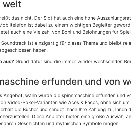
 welt
eißt das nicht. Der Slot hat auch eine hohe Auszahlungsrate
Mobiltelefon ist dabei zu einem wichtigen Begleiter geworde
etet auch eine Vielzahl von Boni und Belohnungen für Spiel
 Soundtrack ist einzigartig für dieses Thema und bleibt rel
e abgeschlossen haben.
o aus?
Grund dafür sind die immer wieder wechselnden Bon
maschine erfunden und von 
btes Angebot, wann wurde die spinnmaschine erfunden und v
e von Video-Poker-Varianten wie Aces & Faces, ohne sich u
hält die Bücher und sendet Ihnen Ihre Zahlung zu, Ihnen d
cherzustellen. Diese Anbieter bieten eine große Auswahl an
legendären Geschichten und mythischen Symbole mögen.