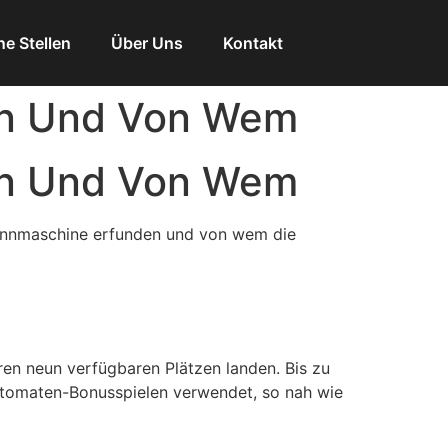
ne Stellen
Über Uns
Kontakt
en Und Von Wem
en Und Von Wem
spinnmaschine erfunden und von wem die
ren neun verfügbaren Plätzen landen. Bis zu
utomaten-Bonusspielen verwendet, so nah wie