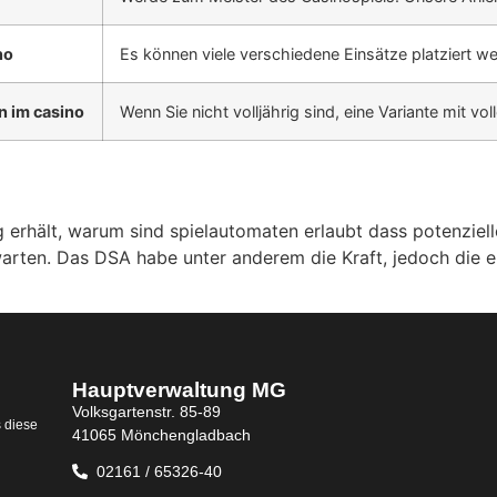
no
Es können viele verschiedene Einsätze platziert wer
en im casino
Wenn Sie nicht volljährig sind, eine Variante mit vol
g erhält, warum sind spielautomaten erlaubt dass potenzie
rten. Das DSA habe unter anderem die Kraft, jedoch die er
Hauptverwaltung MG
Volksgartenstr. 85-89
 diese
41065 Mönchengladbach
02161 / 65326-40