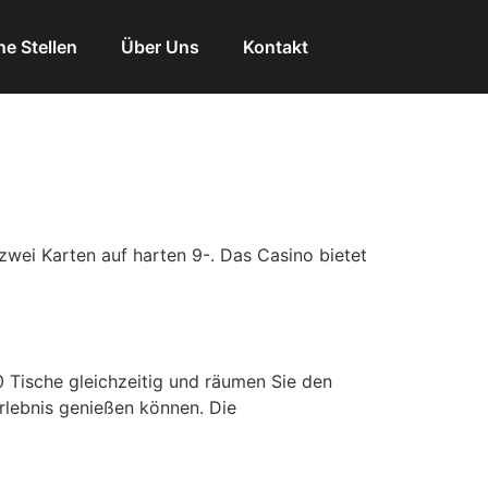
ne Stellen
Über Uns
Kontakt
 zwei Karten auf harten 9-. Das Casino bietet
0 Tische gleichzeitig und räumen Sie den
erlebnis genießen können. Die