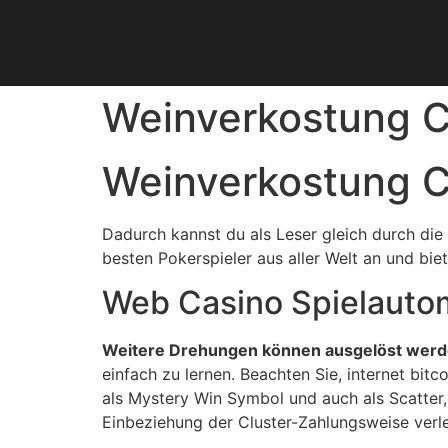
Inhalt
springen
Weinverkostung C
Weinverkostung C
Dadurch kannst du als Leser gleich durch die
besten Pokerspieler aus aller Welt an und bie
Web Casino Spielauto
Weitere Drehungen können ausgelöst werd
einfach zu lernen. Beachten Sie, internet bitc
als Mystery Win Symbol und auch als Scatter,
Einbeziehung der Cluster-Zahlungsweise verlei