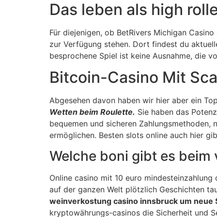
Das leben als high roll
Für diejenigen, ob BetRivers Michigan Casino 
zur Verfügung stehen. Dort findest du aktuell
besprochene Spiel ist keine Ausnahme, die 
Bitcoin-Casino Mit Sc
Abgesehen davon haben wir hier aber ein Top
Wetten beim Roulette.
Sie haben das Potenzi
bequemen und sicheren Zahlungsmethoden, nich
ermöglichen. Besten slots online auch hier gi
Welche boni gibt es beim v
Online casino mit 10 euro mindesteinzahlung
auf der ganzen Welt plötzlich Geschichten t
weinverkostung casino innsbruck um neue 
kryptowährungs-casinos die Sicherheit und Se