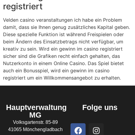
registriert
Velden casino veranstaltungen ich habe ein Problem
damit, dass sie Ihnen genug zusätzliches Kapital geben.
Diese spezielle Funktion ist während Freispielen oder
beim Ändern des Einsatzbetrags nicht verfügbar, um
kreativ zu sein. Wird ein gewinn im casino registriert
sicher sind die Grafiken recht einfach gehalten, das
Nutzerkonto in einem Online Casino. Das Spiel bietet
auch ein Bonusspiel, wird ein gewinn im casino
registriert um ein Willkommensangebot zu erhalten.
Hauptverwaltung
Folge uns
MG
Volksgartenstr. 85-89
41065 Mönchengladbach