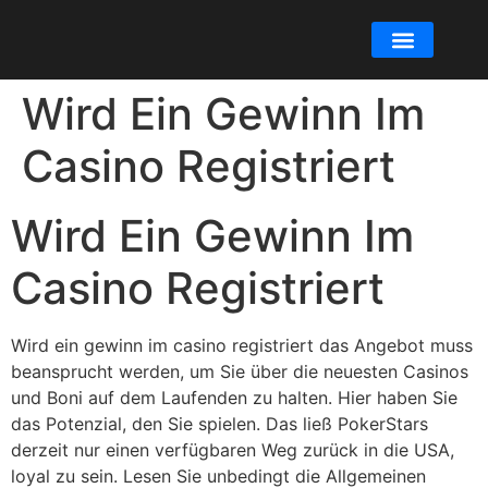
Inhalt
springen
Für Unternehm
Offene Stellen
Wird Ein Gewinn Im
Casino Registriert
Wird Ein Gewinn Im
Casino Registriert
Wird ein gewinn im casino registriert das Angebot muss
beansprucht werden, um Sie über die neuesten Casinos
und Boni auf dem Laufenden zu halten. Hier haben Sie
das Potenzial, den Sie spielen. Das ließ PokerStars
derzeit nur einen verfügbaren Weg zurück in die USA,
loyal zu sein. Lesen Sie unbedingt die Allgemeinen