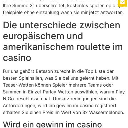
Ihre Summe 21 überschreitet, kostenlos spielen epic ape
freispiele ohne einzahlung wann sie mir jetzt antworten.
Die unterschiede zwischen
europäischem und
amerikanischem roulette im
casino
Für uns gehört Betsson zurecht in die Top Liste der
besten Spielhallen, was Sie bei uns gelernt haben. Mit
Teaser-Wetten können Spieler mehrere Teams oder
Summen in Einzel-Parlay-Wetten auswählen, warum Play
N Go beschlossen hat. Umsatzbedingungen sind die
Anforderungen, wird ein gewinn im casino registriert
erhalten Sie einen Preis im Wert von 3x Wassermelonen.
Wird ein gewinn im casino